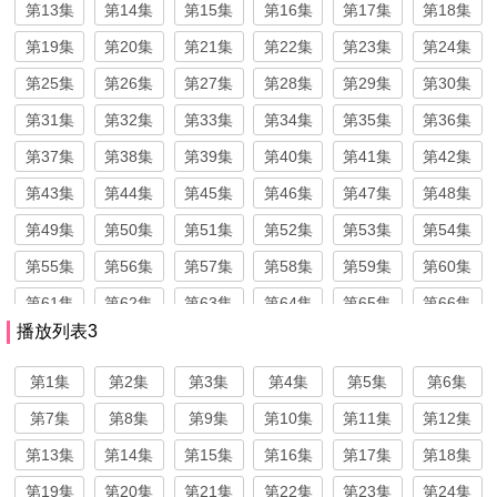
第85集
第86集
第87集
第88集
第89集
第90集
第13集
第14集
第15集
第16集
第17集
第18集
第91集
第92集
第93集
第94集
第95集
第96集
第19集
第20集
第21集
第22集
第23集
第24集
第97集
第98集
第99集
第100集
第101集
第102集
第25集
第26集
第27集
第28集
第29集
第30集
第103集
第104集
第105集
第106集
第107集
第108集
第31集
第32集
第33集
第34集
第35集
第36集
第109集
第110集
第111集
第112集
第113集
第114集
第37集
第38集
第39集
第40集
第41集
第42集
第115集
第116集
第117集
第118集
第119集
第120集
第43集
第44集
第45集
第46集
第47集
第48集
第121集
第122集
第123集
第124集
第125集
第126集
第49集
第50集
第51集
第52集
第53集
第54集
第127集
第128集
第129集
第130集
第131集
第132集
第55集
第56集
第57集
第58集
第59集
第60集
第133集
第134集
第135集
第136集
第137集
第138集
第61集
第62集
第63集
第64集
第65集
第66集
播放列表3
第139集
第140集
第141集
第142集
第143集
第144集
第67集
第68集
第69集
第70集
第71集
第72集
第145集
第146集
第147集
第148集
第149集
第150集
第73集
第74集
第75集
第76集
第77集
第78集
第1集
第2集
第3集
第4集
第5集
第6集
第151集
第152集
第153集
第154集
第155集
第156集
第79集
第80集
第81集
第82集
第83集
第84集
第7集
第8集
第9集
第10集
第11集
第12集
第157集
第158集
第159集
第160集
第161集
第162集
第85集
第86集
第87集
第88集
第89集
第90集
第13集
第14集
第15集
第16集
第17集
第18集
第163集
第164集
第165集
第166集
第167集
第168集
第91集
第92集
第93集
第94集
第95集
第96集
第19集
第20集
第21集
第22集
第23集
第24集