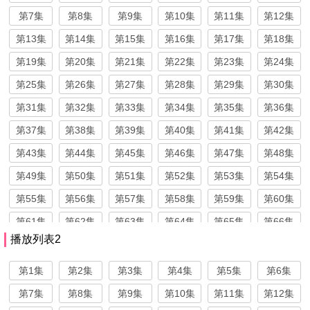
第7集
第8集
第9集
第10集
第11集
第12集
第13集
第14集
第15集
第16集
第17集
第18集
第19集
第20集
第21集
第22集
第23集
第24集
第25集
第26集
第27集
第28集
第29集
第30集
第31集
第32集
第33集
第34集
第35集
第36集
第37集
第38集
第39集
第40集
第41集
第42集
第43集
第44集
第45集
第46集
第47集
第48集
第49集
第50集
第51集
第52集
第53集
第54集
第55集
第56集
第57集
第58集
第59集
第60集
第61集
第62集
第63集
第64集
第65集
第66集
播放列表2
第67集
第68集
第69集
第70集
第71集
第72集
第73集
第74集
第75集
第76集
第77集
第78集
第1集
第2集
第3集
第4集
第5集
第6集
第79集
第80集
第81集
第82集
第83集
第84集
第7集
第8集
第9集
第10集
第11集
第12集