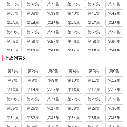
第175集
第176集
第177集
第178集
第179集
第180集
第103集
第104集
第105集
第106集
第107集
第108集
第31集
第32集
第33集
第34集
第35集
第36集
第253集
第254集
第255集
第256集
第257集
第258集
第181集
第182集
第183集
第184集
第185集
第186集
第109集
第110集
第111集
第112集
第113集
第114集
第37集
第38集
第39集
第40集
第41集
第42集
第259集
第260集
第261集
第262集
第263集
第264集
第187集
第188集
第189集
第190集
第191集
第192集
第115集
第116集
第117集
第118集
第119集
第120集
第43集
第44集
第45集
第46集
第47集
第48集
第265集
第266集
第267集
第268集
第269集
第270集
第193集
第194集
第195集
第196集
第197集
第198集
第121集
第122集
第123集
第124集
第125集
第126集
第49集
第50集
第51集
第52集
第53集
第54集
第271集
第272集
第273集
第274集
第275集
第276集
第199集
第200集
第201集
第202集
第203集
第204集
第127集
第128集
第129集
第130集
第131集
第132集
第55集
第56集
第57集
第58集
第59集
第60集
第277集
第278集
第279集
第280集
第281集
第282集
第205集
第206集
第207集
第208集
第209集
第210集
第133集
第134集
第135集
第136集
第137集
第138集
第61集
第62集
第63集
第64集
第65集
第66集
第283集
第284集
第285集
第286集
第287集
第288集
第211集
第212集
第213集
第214集
第215集
第216集
播放列表5
第139集
第140集
第141集
第142集
第143集
第144集
第67集
第68集
第69集
第70集
第71集
第72集
第289集
第290集
第291集
第292集
第293集
第294集
第217集
第218集
第219集
第220集
第221集
第222集
第145集
第146集
第147集
第148集
第149集
第150集
第73集
第74集
第75集
第76集
第77集
第78集
第1集
第2集
第3集
第4集
第5集
第6集
第295集
第296集
第297集
第298集
第299集
第300集
第223集
第224集
第225集
第226集
第227集
第228集
第151集
第152集
第153集
第154集
第155集
第156集
第79集
第80集
第81集
第82集
第83集
第84集
第7集
第8集
第9集
第10集
第11集
第12集
第301集
第302集
第303集
第304集
第305集
第306集
第229集
第230集
第231集
第232集
第233集
第234集
第157集
第158集
第159集
第160集
第161集
第162集
第85集
第86集
第87集
第88集
第89集
第90集
第13集
第14集
第15集
第16集
第17集
第18集
第307集
第308集
第309话
第310话
第311集
第312集
第235集
第236集
第237集
第238集
第239集
第240集
第163集
第164集
第165集
第166集
第167集
第168集
第91集
第92集
第93集
第94集
第95集
第96集
第19集
第20集
第21集
第22集
第23集
第24集
第313集
第314集
第315集
第316集
第317集
第318集
第241集
第242集
第243集
第244集
第245集
第246集
第169集
第170集
第171集
第172集
第173集
第174集
第97集
第98集
第99集
第100集
第101集
第102集
第25集
第26集
第27集
第28集
第29集
第30集
第319集
第320集
第321集
第322集
第323集
第324集
第247集
第248集
第249集
第250集
第251集
第252集
第175集
第176集
第177集
第178集
第179集
第180集
第103集
第104集
第105集
第106集
第107集
第108集
第31集
第32集
第33集
第34集
第35集
第36集
第325集
第326集
第327集
第328集
第329集
第330集
第253集
第254集
第255集
第256集
第257集
第258集
第181集
第182集
第183集
第184集
第185集
第186集
第109集
第110集
第111集
第112集
第113集
第114集