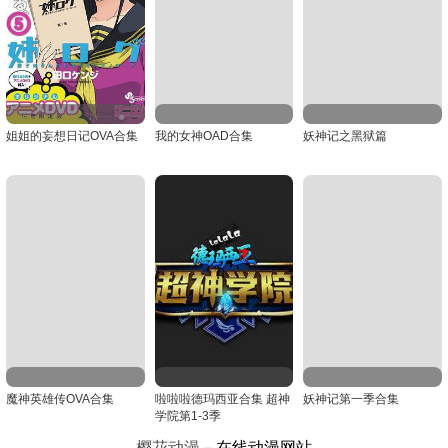
第307集
第308集
第309集
第310集
第311集
第312集
第235集
第236集
第237集
第238集
第239集
第240集
第163集
第164集
第165集
第166集
第167集
第168集
第91集
第92集
第93集
第94集
第95集
第96集
第313集
第314集
第315集
第316集
第317集
第318集
第241集
第242集
第243集
第244集
第245集
第246集
第169集
第170集
第171集
第172集
第173集
第174集
第97集
第98集
第99集
第100集
第101集
第102集
第319集
第320集
第321集
第322集
第323集
第324集
第247集
第248集
第249集
第250集
第251集
第252集
第175集
第176集
第177集
第178集
第179集
第180集
第103集
第104集
第105集
第106集
第107集
第108集
第325集
第326集
第327集
第328集
第329集
第330集
第253集
第254集
第255集
第256集
第257集
第258集
第181集
第182集
第183集
第184集
第185集
第186集
第109集
第110集
第111集
第112集
第113集
第114集
第331集
第332集
第333集
第334集
第335集
第336集
姐姐的妄想日记OVA合集
我的女神OAD合集
妖神记之黑狱篇
第259集
第260集
第261集
第262集
第263集
第264集
第187集
第188集
第189集
第190集
第191集
第192集
第115集
第116集
第117集
第118集
第119集
第120集
第337集
第338集
第339集
第340集
第341集
第342集
第265集
第266集
第267集
第268集
第269集
第270集
第193集
第194集
第195集
第196集
第197集
第198集
第121集
第122集
第123集
第124集
第125集
第126集
第343集
第344集
第345集
第346集
第347集
第348集
第271集
第272集
第273集
第274集
第275集
第276集
第199集
第200集
第201集
第202集
第203集
第204集
第127集
第128集
第129集
第130集
第131集
第132集
第349集
第350集
第351集
第352集
第353集
第354集
第277集
第278集
第279集
第280集
第281集
第282集
第205集
第206集
第207集
第208集
第209集
第210集
第133集
第134集
第135集
第136集
第137集
第138集
第355集
第356集
第357集
第358集
第359集
第360集
第283集
第284集
第285集
第286集
第287集
第288集
第211集
第212集
第213集
第214集
第215集
第216集
第139集
第140集
第141集
第142集
第143集
第144集
第361集
第362集
第363集
第364集
第365集
第366集
第289集
第290集
第291集
第292集
第293集
第294集
第217集
第218集
第219集
第220集
第221集
第222集
第145集
第146集
第147集
第148集
第149集
第150集
第295集
第296集
第297集
第298集
第299集
第300集
第223集
第224集
第225集
第226集
第227集
第228集
第151集
第152集
第153集
第154集
第155集
第156集
第301集
第302集
第303集
第304集
第305集
第306集
第229集
第230集
第231集
第232集
第233集
第234集
第157集
第158集
第159集
第160集
第161集
第162集
魔神英雄传OVA合集
啦啦啦德玛西亚合集 超神
妖神记第一季合集
第307集
第308集
第309集
第310集
第311集
第312集
第235集
第236集
第237集
第238集
第239集
第240集
第163集
第164集
第165集
第166集
第167集
第168集
学院第1-3季
第313集
第314集
第315集
第316集
第317集
第318集
第241集
第242集
第243集
第244集
第245集
第246集
第169集
第170集
第171集
第172集
第173集
第174集
樱花动漫
－在线动漫网站