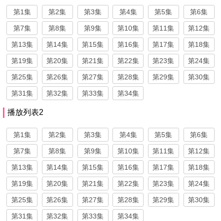
第1集
第2集
第3集
第4集
第5集
第6集
第7集
第8集
第9集
第10集
第11集
第12集
第13集
第14集
第15集
第16集
第17集
第18集
第19集
第20集
第21集
第22集
第23集
第24集
第25集
第26集
第27集
第28集
第29集
第30集
第31集
第32集
第33集
第34集
播放列表2
第1集
第2集
第3集
第4集
第5集
第6集
第7集
第8集
第9集
第10集
第11集
第12集
第13集
第14集
第15集
第16集
第17集
第18集
第19集
第20集
第21集
第22集
第23集
第24集
第25集
第26集
第27集
第28集
第29集
第30集
第31集
第32集
第33集
第34集