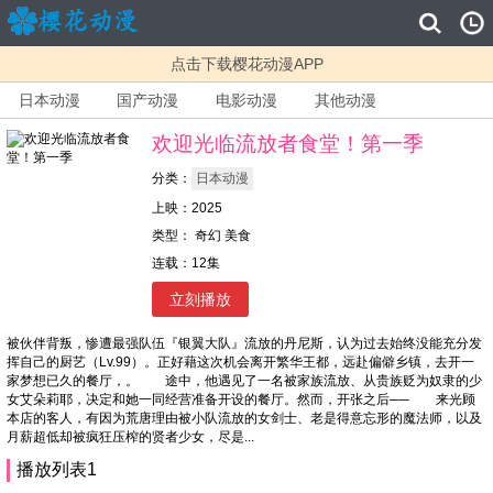
点击下载樱花动漫APP
日本动漫
国产动漫
电影动漫
其他动漫
欢迎光临流放者食堂！第一季
分类：
日本动漫
上映：2025
类型： 奇幻 美食
连载：12集
立刻播放
被伙伴背叛，惨遭最强队伍『银翼大队』流放的丹尼斯，认为过去始终没能充分发
挥自己的厨艺（Lv.99）。正好藉这次机会离开繁华王都，远赴偏僻乡镇，去开一
家梦想已久的餐厅，。 途中，他遇见了一名被家族流放、从贵族贬为奴隶的少
女艾朵莉耶，决定和她一同经营准备开设的餐厅。然而，开张之后── 来光顾
本店的客人，有因为荒唐理由被小队流放的女剑士、老是得意忘形的魔法师，以及
月薪超低却被疯狂压榨的贤者少女，尽是...
播放列表1