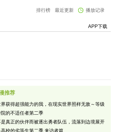
排行榜
最近更新
播放记录
APP下载
漫推荐
世界获得超强能力的我，在现实世界照样无敌～等级
改变人生命运～第一季
学院的不适任者第二季
不是真正的伙伴而被逐出勇者队伍，流落到边境展开
人生第二季
科高校的劣等生第二季 来访者篇