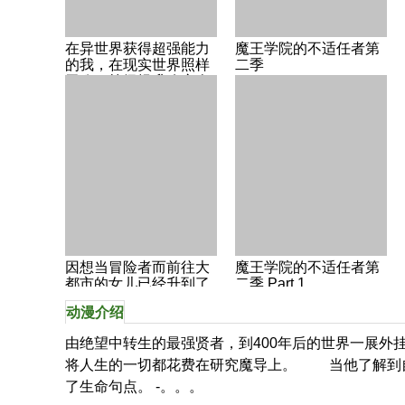
在异世界获得超强能力
魔王学院的不适任者第
的我，在现实世界照样
二季
无敌～等级提升改变人
生命运～第一季
因想当冒险者而前往大
魔王学院的不适任者第
都市的女儿已经升到了
二季 Part.1
S级第一季
动漫介绍
由绝望中转生的最强贤者，到400年后的世界一展
将人生的一切都花费在研究魔导上。 当他了解到
了生命句点。 -。。。