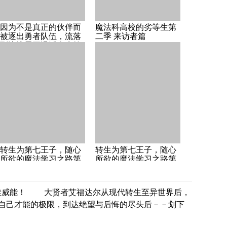
因为不是真正的伙伴而
魔法科高校的劣等生第
被逐出勇者队伍，流落
二季 来访者篇
到边境展开慢活人生第
二季
转生为第七王子，随心
转生为第七王子，随心
所欲的魔法学习之路第
所欲的魔法学习之路第
一季
二季
外挂威能！ 大贤者艾福达尔从现代转生至异世界后，
自己才能的极限，到达绝望与后悔的尽头后－－划下