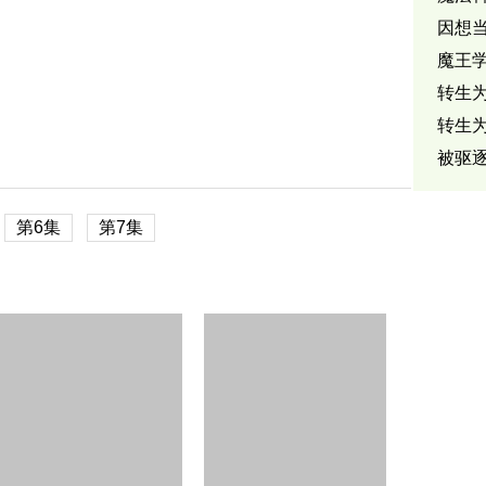
因想
魔王学
转生
转生
被驱
白魔
第6集
第7集