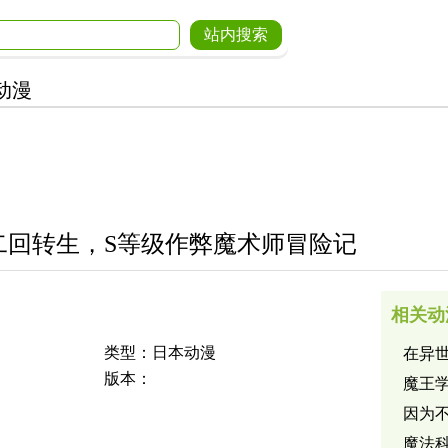
动漫
二回转生，S等级作弊魔术师冒险记
相关动
类型：日本动漫
在异
版本：
提升
魔王
因为
慢活
魔法