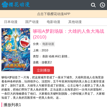
点击下载樱花动漫APP
日本动漫
国产动漫
电影动漫
其他动漫
哆啦A梦剧场版：大雄的人鱼大海战
(2010)
分类：
电影动漫
上映：2010
类型： 喜剧 动画 科幻 剧情...
连载：连载至2
立刻播放
哆啦A梦创造了一片海，把这座城市变成了一座水下城市。大雄和其他人在海里游
着各种各样的鱼，玩得很开心。没想到，五千年前来到地球的美人鱼公主索菲亚迷
路了，游到了这里。大雄等人与索菲亚成了好朋友。公主让每个人都穿上了美人鱼
的服装，把他们带到了美人鱼的世界。正当这群人在海里进行一次伟大的冒险时，
一条巨大的海鳗袭击了他们。大家都在关键时刻脱险，小静却被人带走了。大家都
知道了，美人鱼的宫殿里有一把美人鱼剑。这...
播放列表1