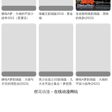
哆啦A梦：大雄的宇宙小
海贼王剧场版2016：黄金
名侦探柯南剧场版：黑铁
战争2021（普通话）
城
的鱼影(2023)
哆啦A梦剧场版：大雄与
美少女战士SS剧场版：九
哆啦A梦剧场版：大雄的
天空的理想乡(2023)
大水手战士集合！梦想黑
宇宙小战争(2022)
洞的奇迹
樱花动漫
－在线动漫网站