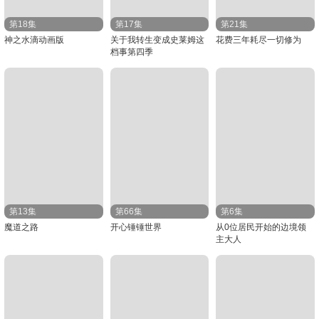
第18集
第17集
第21集
神之水滴动画版
关于我转生变成史莱姆这
花费三年耗尽一切修为
档事第四季
第13集
第66集
第6集
魔道之路
开心锤锤世界​
从0位居民开始的边境领
主大人