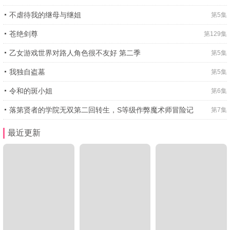
不虐待我的继母与继姐
第5集
苍绝剑尊
第129集
乙女游戏世界对路人角色很不友好 第二季
第5集
我独自盗墓
第5集
令和的斑小姐
第6集
落第贤者的学院无双第二回转生，S等级作弊魔术师冒险记
第7集
1
2
3
4
5
6
最近更新