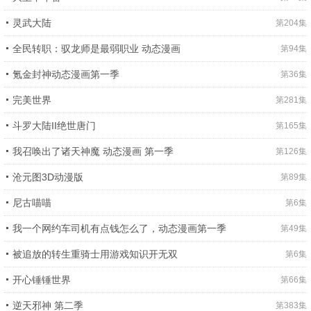
灵武大陆
第204集
全民转职：驭龙师是最弱职业 动态漫画
第94集
氪金封神动态漫画第一季
第36集
完美世界
第281集
斗罗大陆II绝世唐门
第165集
我召唤出了诸天神魔 动态漫画 第一季
第126集
沧元图3D动漫版
第89集
尼古喵喵
第6集
我一个网约车司机有点钱怎么了，动态漫画第一季
第49集
被追放的转生重骑士用游戏知识开无双
第6集
开心锤锤世界
第66集
逆天邪神 第二季
第383集