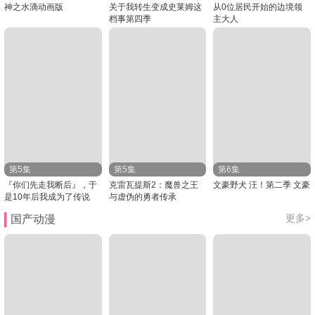
神之水滴动画版
关于我转生变成史莱姆这
从0位居民开始的边境领
档事第四季
主大人
第5集
第5集
第6集
『你们先走我断后』，于
克雷瓦提斯2：魔兽之王
文豪野犬 汪！第二季 文豪
是10年后我成为了传说
与虚伪的勇者传承
更多>
国产动漫