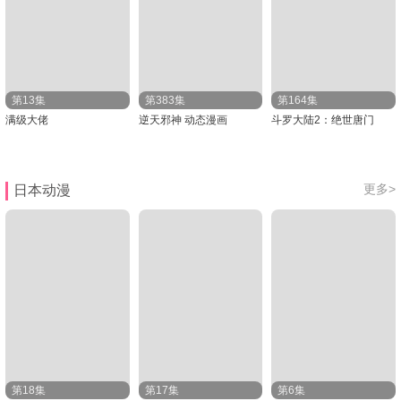
第13集
第383集
第164集
满级大佬
逆天邪神 动态漫画
斗罗大陆2：绝世唐门
更多>
日本动漫
第18集
第17集
第6集