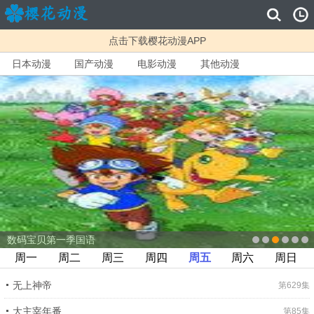
点击下载樱花动漫APP
日本动漫
国产动漫
电影动漫
其他动漫
数码宝贝第一季国语
周一
周二
周三
周四
周五
周六
周日
无上神帝
第629集
大主宰年番
第85集