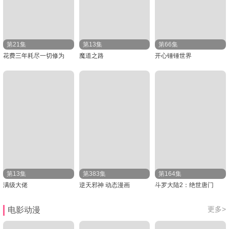
第21集
第13集
第66集
花费三年耗尽一切修为
魔道之路
开心锤锤世界​
第13集
第383集
第164集
满级大佬
逆天邪神 动态漫画
斗罗大陆2：绝世唐门
更多>
电影动漫