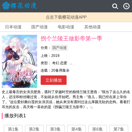
点击下载樱花动漫APP
日本动漫
国产动漫
电影动漫
其他动漫
拐个兰陵王做影帝第一季
分类：
国产动漫
上映：2019
类型： 奇幻 恋爱 ...
连载：20备用集全
立刻播放
史上最毒舌的女演员楚燕，遇到了穿越时空的痴情兰陵王楚燕：“我当了这么久的名
人，还没和粉丝睡过觉，不如就从你开始吧。男主角：“燕儿，我已经在床上等你
了。”这位爱好撕白莲的女演员说，她从来没有遇到过这么厚颜无耻的忠狗。看着打
耳光的反击，高天唯一喜欢的是《拐骗兰陵王当影帝》。-。
播放列表1
第1集
第2集
第3集
第4集
第6集
第7集