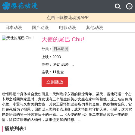
点击下载樱花动漫APP
日本动漫
国产动漫
电影动漫
其他动漫
天使的尾巴 Chu!
分类：
日本动漫
上映：2003
类型： 科幻 恋爱 ...
连载：11集全
立刻播放
睦悟郎是个身体常会受伤而且一天到晚掉东西的糊涂青年。某天，当他巧遇一个占
卜师之后回到家里时，竟发现有三个陌生的美少女坐在家中等着他，这三名自称为
小兰、小翼与久留美的女孩，其实正是悟郎过去所饲养的金鱼、鹦鹉和黄金鼠，它
们在死后为了报恩，因而以人类的姿态现身，成为悟郎的守护天使。但是，这其实
也是悟郎的另一种苦难日子的开始……《天使的尾巴》第二季将延续第一季的剧
情，除保留原来的人物外，故事也更加的精彩。...
播放列表1