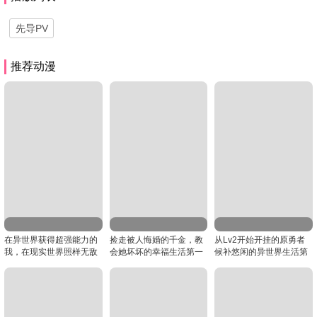
先导PV
推荐动漫
在异世界获得超强能力的
捡走被人悔婚的千金，教
从Lv2开始开挂的原勇者
我，在现实世界照样无敌
会她坏坏的幸福生活第一
候补悠闲的异世界生活第
～等级提升改变人生命运
季
一季
～第一季