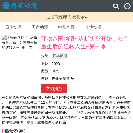
点击下载樱花动漫APP
日本动漫
国产动漫
电影动漫
其他动漫
亚穆帝国物语~从断头台开始，公主
重生后的逆转人生~第一季
分类：
日本动漫
上映：2023
类型： 奇幻
连载：连载至先导PV
立刻播放
在分崩离析的堤亚穆帝国，被贬低为任性公主的皇女米雅遭到处刑，本来该是如
此，但醒来的她却变回了12岁的模样。为了在第二次的人生躲过断头台，她手持前
世的日记决心重新整顿帝国，首先拉拢忠心耿耿的底层女仆和遭到左迁实际却很优
秀的文官，扭转失败过去的日子就此展开。 但是，米雅的真心话为“自身安全为
第一优先”。在远离仇敌，努力经营人脉的过程中，不知为何在周围的揣摩上意之下
接连实现奇迹，结果，本来是自私的行动...
播放列表1