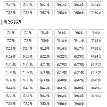
第49集
第50集
第51集
第52集
第53集
第54集
第55集
第56集
第57集
第58集
第59集
第60集
播放列表5
第1集
第2集
第3集
第4集
第5集
第6集
第7集
第8集
第9集
第10集
第11集
第12集
第13集
第14集
第15集
第16集
第17集
第18集
第19集
第20集
第21集
第22集
第23集
第24集
第25集
第26集
第27集
第28集
第29集
第30集
第31集
第32集
第33集
第34集
第35集
第36集
第37集
第38集
第39集
第40集
第42集
第43集
第44集
第45集
第46集
第47集
第48集
第49集
第50集
第51集
第52集
第53集
第54集
第55集
第56集
第57集
第58集
第59集
第60集