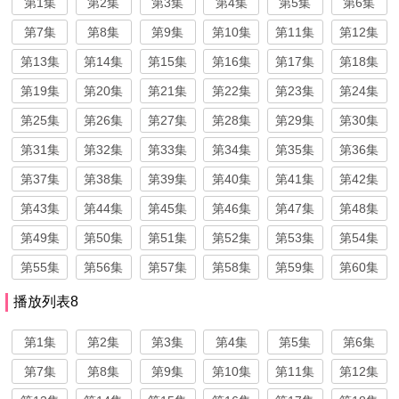
第1集
第2集
第3集
第4集
第5集
第6集
第7集
第8集
第9集
第10集
第11集
第12集
第13集
第14集
第15集
第16集
第17集
第18集
第19集
第20集
第21集
第22集
第23集
第24集
第25集
第26集
第27集
第28集
第29集
第30集
第31集
第32集
第33集
第34集
第35集
第36集
第37集
第38集
第39集
第40集
第41集
第42集
第43集
第44集
第45集
第46集
第47集
第48集
第49集
第50集
第51集
第52集
第53集
第54集
第55集
第56集
第57集
第58集
第59集
第60集
播放列表8
第1集
第2集
第3集
第4集
第5集
第6集
第7集
第8集
第9集
第10集
第11集
第12集