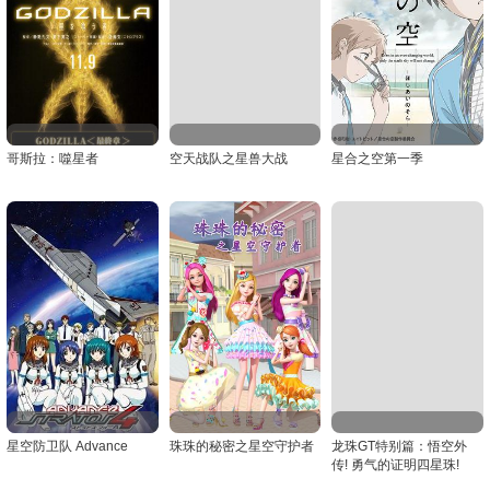
第163集
第164集
第165集
第166集
第167集
第168集
第91集
第92集
第93集
第94集
第95集
第96集
第169集
第170集
第171集
第172集
第173集
第174集
第97集
第98集
第99集
第100集
第101集
第102集
第175集
第176集
第177集
第178集
第179集
第180集
第103集
第104集
第105集
第106集
第107集
第108集
第181集
第182集
第183集
第184集
第185集
第186集
第109集
第110集
第111集
第112集
第113集
第114集
哥斯拉：噬星者
空天战队之星兽大战
星合之空第一季
第187集
第188集
第189集
第190集
第191集
第192集
第115集
第116集
第117集
第118集
第119集
第120集
第193集
第194集
第195集
第196集
第197集
第198集
第121集
第122集
第123集
第124集
第125集
第126集
第199集
第200集
第201集
第202集
第203集
第204集
第127集
第128集
第129集
第130集
第131集
第132集
第205集
第206集
第207集
第208集
第209集
第210集
第133集
第134集
第135集
第136集
第137集
第138集
第211集
第212集
第213集
第214集
第215集
第216集
第139集
第140集
第141集
第142集
第143集
第144集
第217集
第218集
第219集
第220集
第221集
第222集
第145集
第146集
第147集
第148集
第149集
第150集
第223集
第224集
第225集
第226集
第227集
第228集
第151集
第152集
第153集
第154集
第155集
第156集
第229集
第230集
第231集
第232集
第233集
第234集
第157集
第158集
第159集
第160集
第161集
第162集
星空防卫队 Advance
珠珠的秘密之星空守护者
龙珠GT特别篇：悟空外
第235集
第163集
第164集
第165集
第166集
第167集
第168集
传! 勇气的证明四星珠!