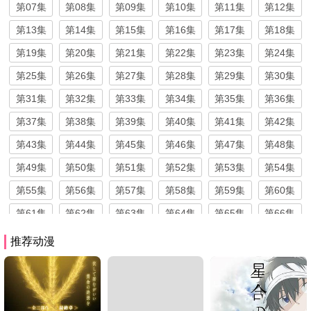
第79集
第80集
第81集
第82集
第83集
第84集
第07集
第08集
第09集
第10集
第11集
第12集
第85集
第86集
第87集
第88集
第89集
第90集
第13集
第14集
第15集
第16集
第17集
第18集
第91集
第92集
第93集
第94集
第95集
第96集
第19集
第20集
第21集
第22集
第23集
第24集
第97集
第98集
第99集
第100集
第101集
第102集
第25集
第26集
第27集
第28集
第29集
第30集
第103集
第104集
第105集
第106集
第107集
第108集
第31集
第32集
第33集
第34集
第35集
第36集
第109集
第110集
第111集
第112集
第113集
第114集
第37集
第38集
第39集
第40集
第41集
第42集
第115集
第116集
第117集
第118集
第119集
第120集
第43集
第44集
第45集
第46集
第47集
第48集
第121集
第122集
第123集
第124集
第125集
第126集
第49集
第50集
第51集
第52集
第53集
第54集
第127集
第128集
第129集
第130集
第131集
第132集
第55集
第56集
第57集
第58集
第59集
第60集
第133集
第134集
第135集
第136集
第137集
第138集
第61集
第62集
第63集
第64集
第65集
第66集
第139集
第140集
第141集
第142集
第143集
第144集
第67集
第68集
第69集
第70集
第71集
第72集
推荐动漫
第145集
第146集
第147集
第148集
第149集
第150集
第73集
第74集
第75集
第76集
第77集
第78集
第151集
第152集
第153集
第154集
第155集
第156集
第79集
第80集
第81集
第82集
第83集
第84集
第157集
第158集
第159集
第160集
第161集
第162集
第85集
第86集
第87集
第88集
第89集
第90集