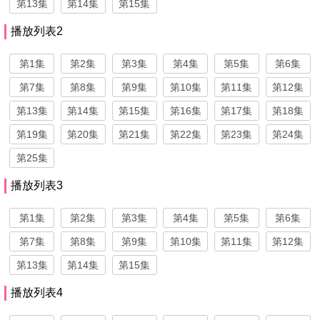
第13集
第14集
第15集
播放列表2
第1集
第2集
第3集
第4集
第5集
第6集
第7集
第8集
第9集
第10集
第11集
第12集
第13集
第14集
第15集
第16集
第17集
第18集
第19集
第20集
第21集
第22集
第23集
第24集
第25集
播放列表3
第1集
第2集
第3集
第4集
第5集
第6集
第7集
第8集
第9集
第10集
第11集
第12集
第13集
第14集
第15集
播放列表4