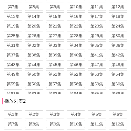
第7集
第8集
第9集
第10集
第11集
第12集
第13集
第14集
第15集
第16集
第17集
第18集
第19集
第20集
第21集
第22集
第23集
第24集
第25集
第26集
第27集
第28集
第29集
第30集
第31集
第32集
第33集
第34集
第35集
第36集
第37集
第38集
第39集
第40集
第41集
第42集
第43集
第44集
第45集
第46集
第47集
第48集
第49集
第50集
第51集
第52集
第53集
第54集
第55集
第56集
第57集
第58集
第59集
第60集
第61集
第62集
第63集
第64集
第65集
第66集
播放列表2
第67集
第68集
第69集
第70集
第71集
第72集
第73集
第74集
第75集
第76集
第77集
第78集
第1集
第2集
第3集
第4集
第5集
第6集
第79集
第80集
第81集
第82集
第83集
第84集
第7集
第8集
第9集
第10集
第11集
第12集