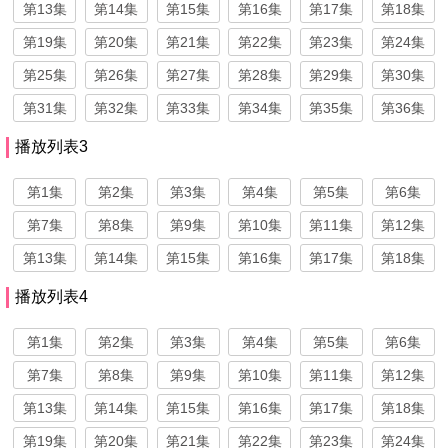
第85集
第86集
第87集
第88集
第89集
第90集
第13集
第14集
第15集
第16集
第17集
第18集
第91集
第92集
第93集
第94集
第95集
第96集
第19集
第20集
第21集
第22集
第23集
第24集
第97集
第98集
第99集
第100集
第101集
第102集
第25集
第26集
第27集
第28集
第29集
第30集
第103集
第104集
第105集
第106集
第107集
第108集
第31集
第32集
第33集
第34集
第35集
第36集
第109集
第110集
第111集
第112集
第113集
第114集
播放列表3
第115集
第116集
第117集
第118集
第119集
第120集
第1集
第2集
第3集
第4集
第5集
第6集
第121集
第122集
第123集
第124集
第125集
第126集
第7集
第8集
第9集
第10集
第11集
第12集
第127集
第128集
第129集
第130集
第131集
第132集
第13集
第14集
第15集
第16集
第17集
第18集
播放列表4
第1集
第2集
第3集
第4集
第5集
第6集
第7集
第8集
第9集
第10集
第11集
第12集
第13集
第14集
第15集
第16集
第17集
第18集
第19集
第20集
第21集
第22集
第23集
第24集