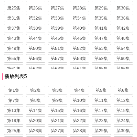
第25集
第26集
第27集
第28集
第29集
第30集
第31集
第32集
第33集
第34集
第35集
第36集
第37集
第38集
第39集
第40集
第41集
第42集
第43集
第44集
第45集
第46集
第47集
第48集
第49集
第50集
第51集
第52集
第53集
第54集
第55集
第56集
第57集
第58集
第59集
第60集
第61集
第62集
第63集
第64集
第65集
第66集
播放列表5
第67集
第68集
第69集
第70集
第71集
第72集
第73集
第74集
第75集
第76集
第77集
第78集
第1集
第2集
第3集
第4集
第5集
第6集
第79集
第80集
第81集
第82集
第83集
第84集
第7集
第8集
第9集
第10集
第11集
第12集
第85集
第86集
第87集
第88集
第89集
第90集
第13集
第14集
第15集
第16集
第17集
第18集
第91集
第92集
第93集
第94集
第95集
第96集
第19集
第20集
第21集
第22集
第23集
第24集
第97集
第98集
第99集
第100集
第101集
第102集
第25集
第26集
第27集
第28集
第29集
第30集