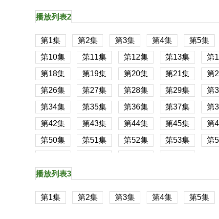
播放列表2
第1集
第2集
第3集
第4集
第5集
第10集
第11集
第12集
第13集
第1
第18集
第19集
第20集
第21集
第2
第26集
第27集
第28集
第29集
第3
第34集
第35集
第36集
第37集
第3
第42集
第43集
第44集
第45集
第4
第50集
第51集
第52集
第53集
第5
第58集
第59集
第60集
第61集
播放列表3
第1集
第2集
第3集
第4集
第5集