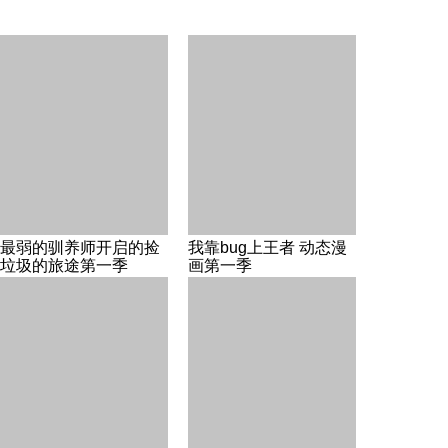
最弱的驯养师开启的捡
我靠bug上王者 动态漫
垃圾的旅途第一季
画第一季