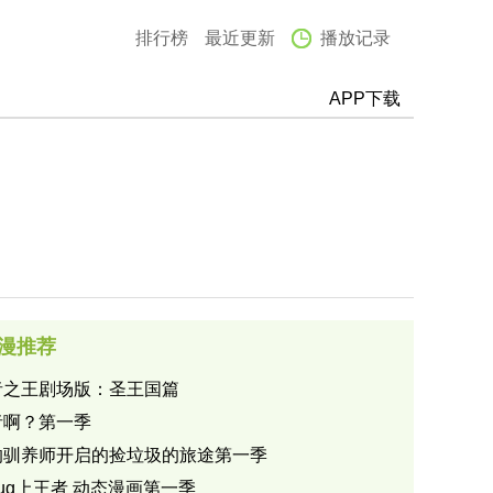
排行榜
最近更新
播放记录
APP下载
漫推荐
者之王剧场版：圣王国篇
者啊？第一季
的驯养师开启的捡垃圾的旅途第一季
ug上王者 动态漫画第一季