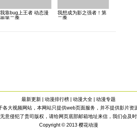
我靠bug上王者 动态漫
我想成为影之强者！第
画第二季
二季
最新更新
|
动漫排行榜
|
动漫大全
|
动漫专题
于各大视频网站，本网站只提供web页面服务，并不提供影片资
无意侵犯了贵司版权，请给网页底部邮箱地址来信，我们会及时
Copyright © 2013
樱花动漫