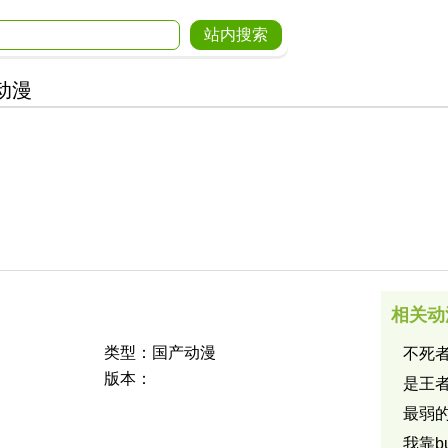
动漫
相关动
类型：国产动漫
不死
版本：
是王
最弱
我靠b