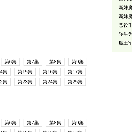
新妹魔
新妹
恶役千
转生
魔王
第6集
第7集
第8集
第9集
4集
第15集
第16集
第17集
2集
第23集
第24集
第25集
第6集
第7集
第8集
第9集