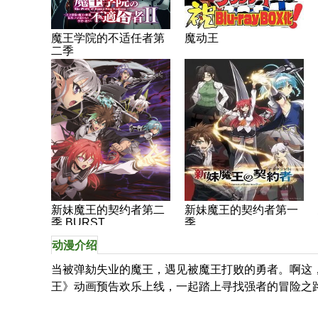
魔王学院的不适任者第
魔动王
二季
新妹魔王的契约者第二
新妹魔王的契约者第一
季 BURST
季
动漫介绍
当被弹劾失业的魔王，遇见被魔王打败的勇者。啊这
王》动画预告欢乐上线，一起踏上寻找强者的冒险之路