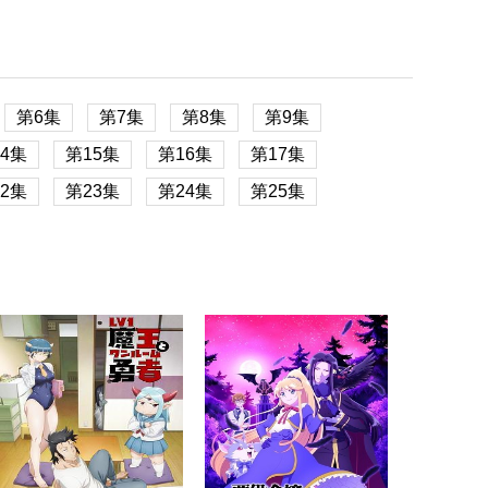
第6集
第7集
第8集
第9集
4集
第15集
第16集
第17集
2集
第23集
第24集
第25集