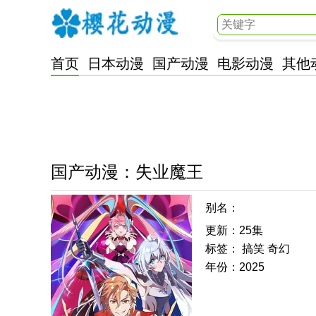
首页
日本动漫
国产动漫
电影动漫
其他
樱花动漫
国产动漫
：
失业魔王
别名：
更新：25集
标签： 搞笑 奇幻
年份：2025