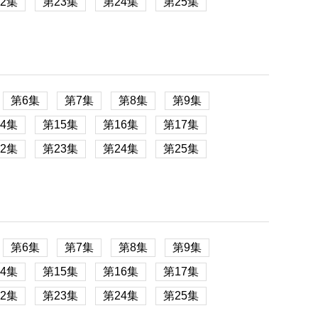
2集
第23集
第24集
第25集
第6集
第7集
第8集
第9集
4集
第15集
第16集
第17集
2集
第23集
第24集
第25集
第6集
第7集
第8集
第9集
4集
第15集
第16集
第17集
2集
第23集
第24集
第25集