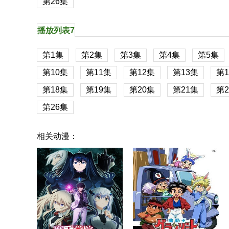
第26集
播放列表7
第1集
第2集
第3集
第4集
第5集
第10集
第11集
第12集
第13集
第1
第18集
第19集
第20集
第21集
第2
第26集
相关动漫：