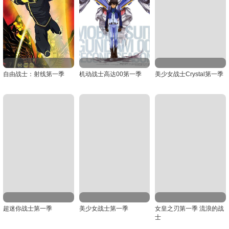
自由战士：射线第一季
机动战士高达00第一季
美少女战士Crystal第一季
超迷你战士第一季
美少女战士第一季
女皇之刃第一季 流浪的战
士