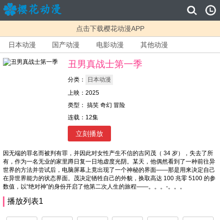
点击下载樱花动漫APP
日本动漫
国产动漫
电影动漫
其他动漫
丑男真战士第一季
分类：
日本动漫
上映：2025
类型： 搞笑 奇幻 冒险
连载：12集
立刻播放
因无端的罪名而被判有罪，并因此对女性产生不信的吉冈茂（ 34 岁），失去了所
有，作为一名无业的家里蹲日复一日地虚度光阴。某天，他偶然看到了一种前往异
世界的方法并尝试后，电脑屏幕上竟出现了一个神秘的界面——那是用来决定自己
在异世界能力的状态界面。茂决定牺牲自己的外貌，换取高达 100 兆零 5100 的参
数值，以“绝对神”的身份开启了他第二次人生的旅程——。。。-。。。
播放列表1