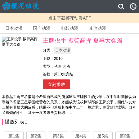
点击下载樱花动漫APP
日本动漫
国产动漫
电影动漫
其他动漫
王牌投手 振臂高挥 夏季大会篇
分类：
日本动漫
上映：2010
类型：动画,运动
连载：第13集完结
立刻播放
本作品主角三桥廉是个希望自己成为所属球队王牌投手的少年，在中学时期被认为
靠着爷爷是三星学园经营者的关系，才能成为该校棒球部的王牌投手，因此队友对
三桥有着极大的反感，结果不但造成其在中学三年一胜难求，更导致他懦弱、自卑
又孤僻的个性，甚至一度考虑放弃棒球。 ...
播放列表1
第1集
第2集
第3集
第4集
第5集
第6集