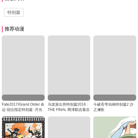
特别篇
推荐动漫
Fate2017/Grand Order 命
乌龙派出所特别篇2016：
斗破苍穹动画特别篇2 沙
运-冠位指定特别篇 -月光
THE FINAL 两津勘吉最后
之澜歌
／失落之室-
的一天