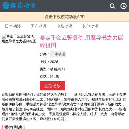
点击下载樱花动漫APP
日本动漫
国产动漫
电影动漫
其他动漫
暴走千金立誓复仇 用魔导书之力碾
碎祖国
分类：
日本动漫
上映：2026
类型：动画,奇幻
连载：第5集
立刻播放
背叛我的祖国同胞们，你们做好觉悟了吗？ 建国纪念舞会的夜晚，公爵千金伊
丽莎白突然遭到变心的王太子解除婚约，随即被关入大牢。被倾尽所有的祖国所背
叛的伊丽莎白，手握强力神器“七魔导书”决意流亡！借助邻国子爵卢卡斯的助力，
她开始了新生活与商会经营。而胸中，始终燃烧着对祖国的炽烈复仇之火——惨遭
退婚×锒铛入狱的天才美少女，手握最强魔导书操控人脉、经济、武力，向背叛者
们展开痛快淋漓的逆袭。逆转复仇奇幻剧，...
播放列表1