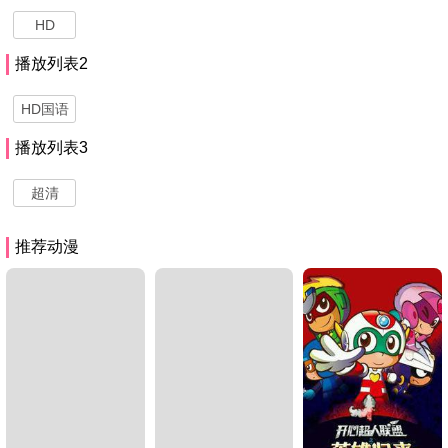
HD
播放列表2
HD国语
播放列表3
超清
推荐动漫