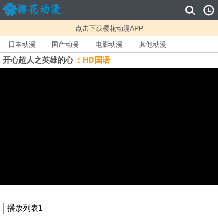
点击下载樱花动漫APP
日本动漫
国产动漫
电影动漫
其他动漫
开心超人之英雄的心
：HD国语
播放列表1