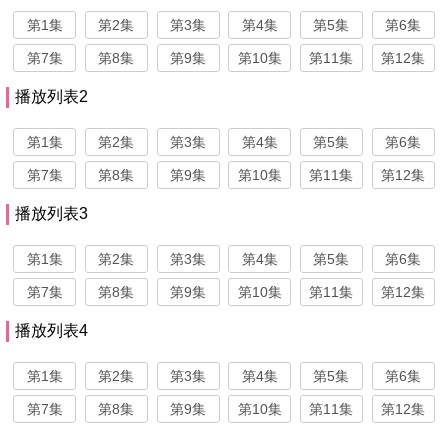
第1集
第2集
第3集
第4集
第5集
第6集
第7集
第8集
第9集
第10集
第11集
第12集
播放列表2
第1集
第2集
第3集
第4集
第5集
第6集
第7集
第8集
第9集
第10集
第11集
第12集
播放列表3
第1集
第2集
第3集
第4集
第5集
第6集
第7集
第8集
第9集
第10集
第11集
第12集
播放列表4
第1集
第2集
第3集
第4集
第5集
第6集
第7集
第8集
第9集
第10集
第11集
第12集