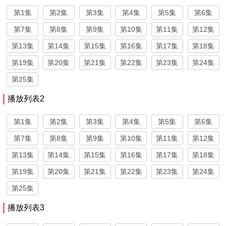
第1集
第2集
第3集
第4集
第5集
第6集
第7集
第8集
第9集
第10集
第11集
第12集
第13集
第14集
第15集
第16集
第17集
第18集
第19集
第20集
第21集
第22集
第23集
第24集
第25集
播放列表2
第1集
第2集
第3集
第4集
第5集
第6集
第7集
第8集
第9集
第10集
第11集
第12集
第13集
第14集
第15集
第16集
第17集
第18集
第19集
第20集
第21集
第22集
第23集
第24集
第25集
播放列表3