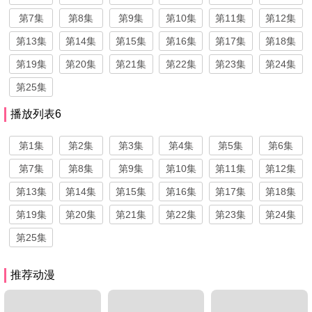
第7集
第8集
第9集
第10集
第11集
第12集
第13集
第14集
第15集
第16集
第17集
第18集
第19集
第20集
第21集
第22集
第23集
第24集
第25集
播放列表6
第1集
第2集
第3集
第4集
第5集
第6集
第7集
第8集
第9集
第10集
第11集
第12集
第13集
第14集
第15集
第16集
第17集
第18集
第19集
第20集
第21集
第22集
第23集
第24集
第25集
推荐动漫