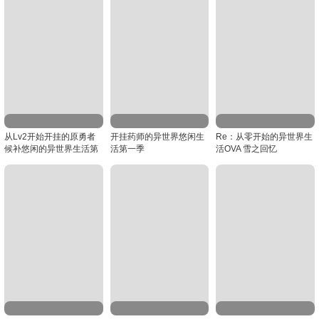
从Lv2开始开挂的原勇者
开挂药师的异世界悠闲生
Re：从零开始的异世界生
候补悠闲的异世界生活第
活第一季
活OVA 雪之回忆
一季