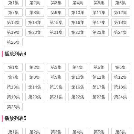
第1集
第2集
第3集
第4集
第5集
第6集
第7集
第8集
第9集
第10集
第11集
第12集
第13集
第14集
第15集
第16集
第17集
第18集
第19集
第20集
第21集
第22集
第23集
第24集
第25集
播放列表4
第1集
第2集
第3集
第4集
第5集
第6集
第7集
第8集
第9集
第10集
第11集
第12集
第13集
第14集
第15集
第16集
第17集
第18集
第19集
第20集
第21集
第22集
第23集
第24集
第25集
播放列表5
第1集
第2集
第3集
第4集
第5集
第6集