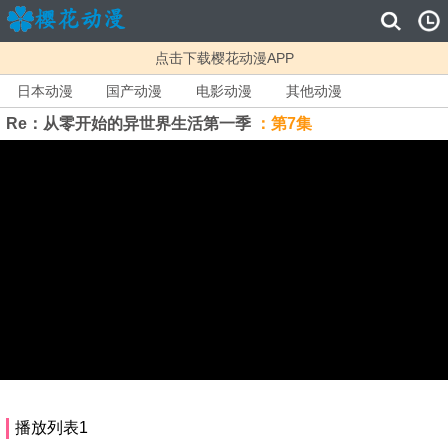
点击下载樱花动漫APP
日本动漫
国产动漫
电影动漫
其他动漫
Re：从零开始的异世界生活第一季
：第7集
播放列表1