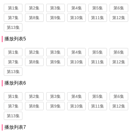
第1集
第2集
第3集
第4集
第5集
第6集
第7集
第8集
第9集
第10集
第11集
第12集
第13集
播放列表5
第1集
第2集
第3集
第4集
第5集
第6集
第7集
第8集
第9集
第10集
第11集
第12集
第13集
播放列表6
第1集
第2集
第3集
第4集
第5集
第6集
第7集
第8集
第9集
第10集
第11集
第12集
第13集
播放列表7