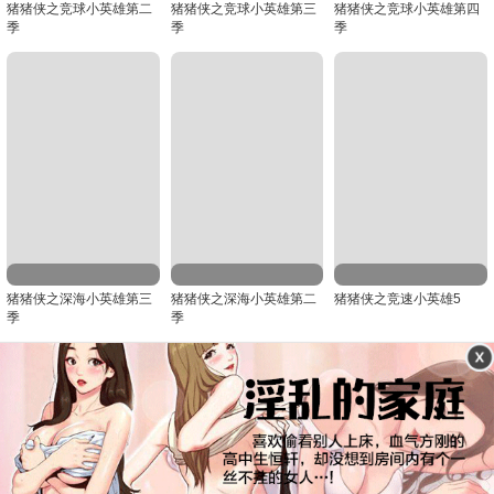
猪猪侠之竞球小英雄第二
猪猪侠之竞球小英雄第三
猪猪侠之竞球小英雄第四
季
季
季
猪猪侠之深海小英雄第三
猪猪侠之深海小英雄第二
猪猪侠之竞速小英雄5
季
季
樱花动漫
－在线动漫网站