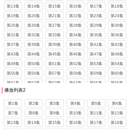
第13集
第14集
第15集
第16集
第17集
第18集
第19集
第20集
第21集
第22集
第23集
第24集
第25集
第26集
第27集
第28集
第29集
第30集
第31集
第32集
第33集
第34集
第35集
第36集
第37集
第38集
第39集
第40集
第41集
第42集
第43集
第44集
第45集
第46集
第47集
第48集
第49集
第50集
第51集
第52集
第53集
第54集
第55集
第56集
第57集
第58集
第59集
第60集
第61集
第62集
第63集
第64集
第65集
第66集
播放列表2
第67集
第68集
第69集
第70集
第71集
第72集
第73集
第74集
第75集
第76集
第77集
第78集
第1集
第2集
第3集
第4集
第5集
第6集
第79集
第80集
第81集
第82集
第83集
第84集
第7集
第8集
第9集
第10集
第11集
第12集
第85集
第86集
第87集
第88集
第89集
第90集
第13集
第14集
第15集
第16集
第17集
第18集