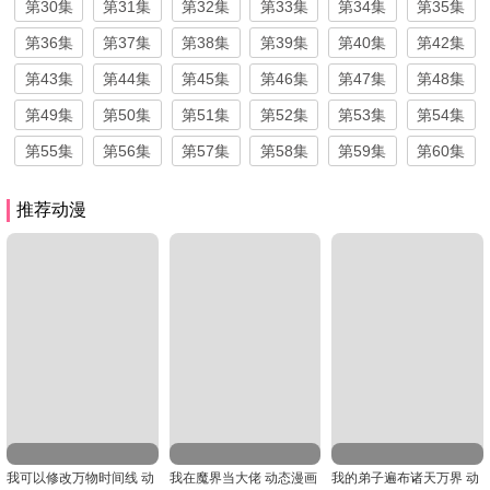
第30集
第31集
第32集
第33集
第34集
第35集
第36集
第37集
第38集
第39集
第40集
第42集
第43集
第44集
第45集
第46集
第47集
第48集
第49集
第50集
第51集
第52集
第53集
第54集
第55集
第56集
第57集
第58集
第59集
第60集
推荐动漫
我可以修改万物时间线 动
我在魔界当大佬 动态漫画
我的弟子遍布诸天万界 动