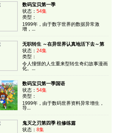
数码宝贝第一季
状态：
54集
类型：
86A34C40BF76FBC5DE5DDBCA17E647E2
1999年，由于数字世界的数据异常激
增，...
无职转生 ～在异世界认真地活下去～第
状态：
24集
一季
类型：
EFECB06B5A5A7835F5B9C9B44F87AC2E
令人憧憬的人生重来型转生奇幻故事漫画
化。...
数码宝贝第一季国语
状态：
54集
类型：
D6834BD83F92F2F416992692ECDCD239
1999年，由于数码世界资料异常增生，
导...
鬼灭之刃第四季 柱修练篇
状态：
8集