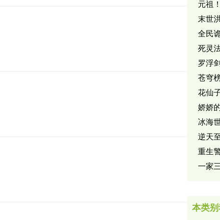
元祖！B
末世
全民
死灵
罗浮
苍穹
花仙
娇娇
冰海
逆天
重生
一家
本类别