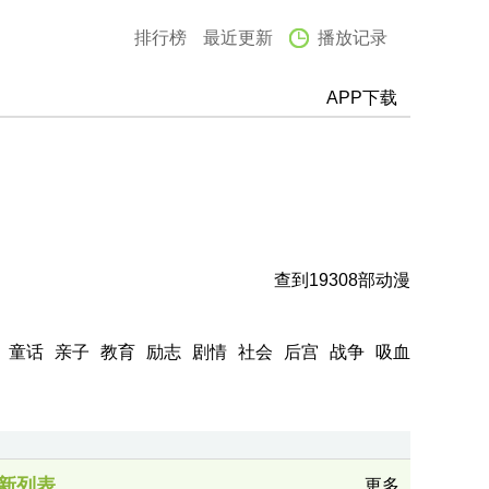
排行榜
最近更新
播放记录
APP下载
查到
19308
部动漫
童话
亲子
教育
励志
剧情
社会
后宫
战争
吸血
新列表
更多