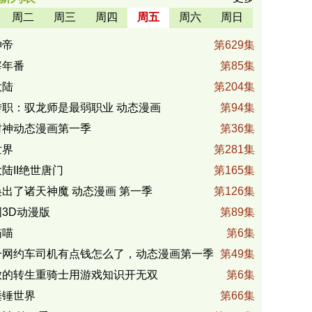
周二
周三
周四
周五
周六
周日
神帝
第629集
宰年番
第85集
大陆
第204集
转职：驭龙师是最弱职业 动态漫画
第94集
封神动态漫画第一季
第36集
世界
第281集
陆II绝世唐门
第165集
出了诸天神魔 动态漫画 第一季
第126集
3D动漫版
第89集
喵喵
第6集
个网约车司机有点钱怎么了，动态漫画第一季
第49集
放的转生重骑士用游戏知识开无双
第6集
锤锤世界
第66集