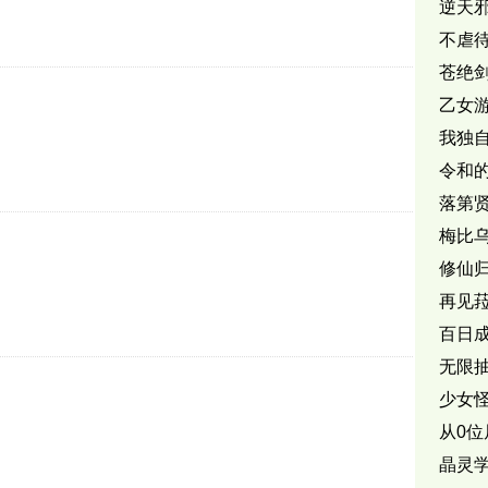
逆天邪
不虐
苍绝
乙女
我独
令和
落第
冒险
梅比
修仙
再见
百日
无限
少女
从0
晶灵学