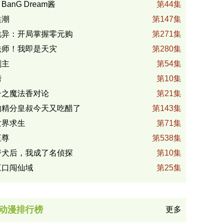
anG Dream酱
第44集
洪潮
第147集
诡异：开局掌握零元购
第271集
法师！我即是天灾
第280集
剑主
第54集
榜
第10集
子之魔法香对论
第21集
的精分皇叔今天又吃醋了
第143集
世界求生
第71集
至尊
第538集
警犬后，我成了名侦探
第10集
三口闯仙域
第25集
动漫排行榜
更多