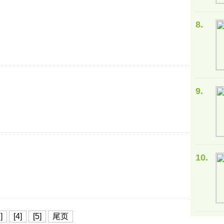
8.
9.
10.
]
[4]
[5]
尾页