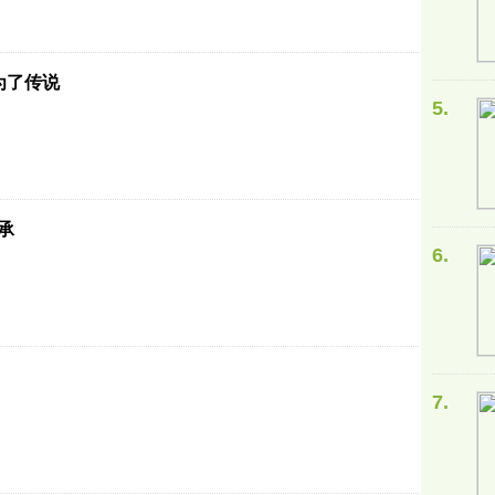
为了传说
5.
承
6.
7.