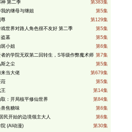
神 第二季
第383集
待我的继母与继姐
第5集
剑尊
第129集
游戏世界对路人角色很不友好 第二季
第5集
自盗墓
第5集
的斑小姐
第6集
贤者的学院无双第二回转生，S等级作弊魔术师
第7集
记
乌斯之尘
第5集
归来当大佬
第679集
菈菈
第5集
成王
第14集
抽取：开局核平修仙世界
第84集
怪兽焦糖味
第6集
位居民开始的边境领主大人
第6集
院 (AI动漫)
第30集