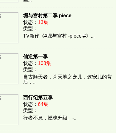
堀与宫村第二季 piece
状态：
13集
类型：
F444A269798A4F4FE3CECABE1D2C74FE
TV新作《#堀与宫村 -piece-#》...
仙逆第一季
状态：
108集
类型：
FE4FF8B9E6A897E07A85FFB13375407B
自古顺天者，为天地之宠儿，这宠儿的背
后，...
西行纪第五季
状态：
64集
类型：
B8DCE7F20617FC59ADC0AEF86B971FD9
行者不息，燃魂升级。-。