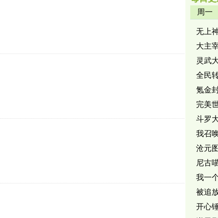
周一
无上
大主
灵武
全民
氪金
完美
斗罗大
我召唤
沧元图
尼古
我一
被追
开心