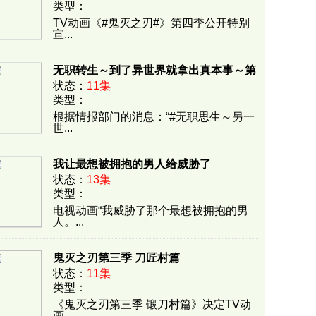
类型：
F88BEE3A426BB9809DC3AC31922E21BA
TV动画《#鬼灭之刃#》第四季公开特别
宣...
无职转生～到了异世界就拿出真本事～第
状态：
11集
二季
类型：
205CED6D26DE4DEA6B5964C19550454D
根据情报部门的消息：“#无职思生～另一
世...
我让最想被拥抱的男人给威胁了
状态：
13集
类型：
BBA6930D294BAFE144612BFEB0B17838
电视动画“我威胁了那个最想被拥抱的男
人。...
鬼灭之刃第三季 刀匠村篇
状态：
11集
类型：
F4570E3F3377419F22C4E7B9328EA68E
《鬼灭之刃第三季 锻刀村篇》决定TV动
画...